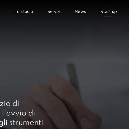
Lo studio
Servizi
News
Start up
zio di
l'avvio di
li strumenti