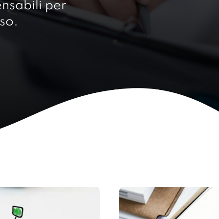
nsabili per
so.