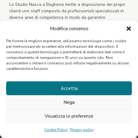
Lo Studio Nasca a Bagheria mette a disposizione dei propri
clienti uno staff composto da professionisti specializzati in
diverse aree di competenza in modo da garantire
un’assistenza completa, concreta e tempestiva.
Modifica consenso
Per fornire le migliori esperienze, utilizziamo tecnologie come i cookie
per memorizzare e/o accedere alle informazioni del dispositivo. Il
consenso a queste tecnologie ci permetterà di elaborare dati come il
comportamento di navigazione o ID unici su questo sito. Non
acconsentire o ritirare il consenso può influire negativamente su alcune
caratteristiche e funzioni.
Scarica l'App
Accetta
Nega
Visualizza le preferenze
©2021 Studio Nasca. P.Iva: 06796770821
Cookie Policy
Privacy policy
Privacy Policy
Cookie Policy
Designed by Webvox.it