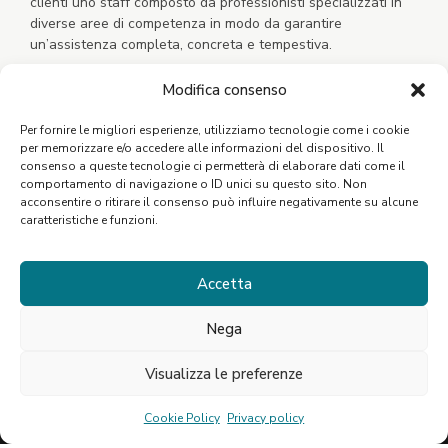
clienti uno staff composto da professionisti specializzati in
diverse aree di competenza in modo da garantire
un’assistenza completa, concreta e tempestiva.
Modifica consenso
Per fornire le migliori esperienze, utilizziamo tecnologie come i cookie
per memorizzare e/o accedere alle informazioni del dispositivo. Il
consenso a queste tecnologie ci permetterà di elaborare dati come il
comportamento di navigazione o ID unici su questo sito. Non
acconsentire o ritirare il consenso può influire negativamente su alcune
caratteristiche e funzioni.
Scarica l'App
Accetta
Nega
Visualizza le preferenze
©2021 Studio Nasca. P.Iva: 06796770821
Cookie Policy
Privacy policy
Privacy Policy
Cookie Policy
Designed by Webvox.it