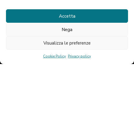
opera nel settore della Consulenza
del Lavoro offrendo ai propri
Accetta
clienti servizi puntuali e specialistici
Nega
Visualizza le preferenze
Cookie Policy
Privacy policy