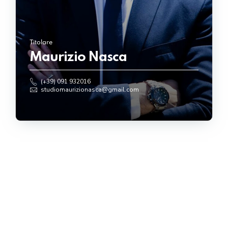
Titolare
Maurizio Nasca
(+39) 091 932016
studiomaurizionasca@gmail.com