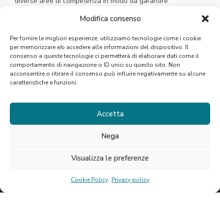
diverse aree di competenza in modo da garantire
un’assistenza completa, concreta e tempestiva.
Modifica consenso
Per fornire le migliori esperienze, utilizziamo tecnologie come i cookie
per memorizzare e/o accedere alle informazioni del dispositivo. Il
consenso a queste tecnologie ci permetterà di elaborare dati come il
comportamento di navigazione o ID unici su questo sito. Non
acconsentire o ritirare il consenso può influire negativamente su alcune
caratteristiche e funzioni.
Scarica l'App
Accetta
Nega
Visualizza le preferenze
©2021 Studio Nasca. P.Iva: 06796770821
Cookie Policy
Privacy policy
Privacy Policy
Cookie Policy
Designed by Webvox.it